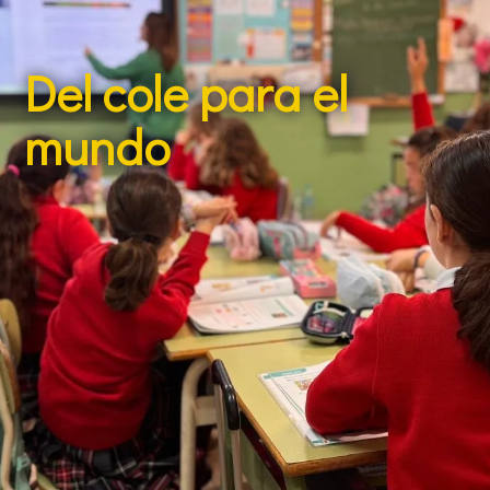
Del cole para el
mundo
Ser parte del Colegio Claret significa formar parte de
una gran familia con identidad propia, unida y
corresponsable en la educación de los más jóvenes.
Familias, profesorado y alumnado trabajamos juntos
en un proyecto educativo donde cada estudiante
tiene las mismas oportunidades para aprender, soñar
y crecer en comunidad, desde el barrio y para el
mundo.