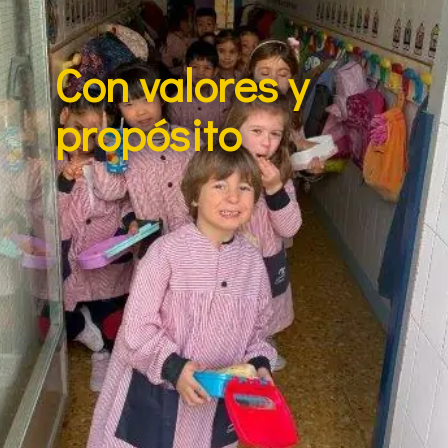
Con valores y
propósito
Más que un colegio, somos una comunidad
que forma personas comprometidas y
resilientes. Nuestro modelo educativo es
exigente y fundamentado en valores sólidos,
ofreciendo al alumnado las herramientas
para enfrentarse a los retos de la vida con
integridad y responsabilidad. Educar es más
que enseñar; es acompañar y guiar.