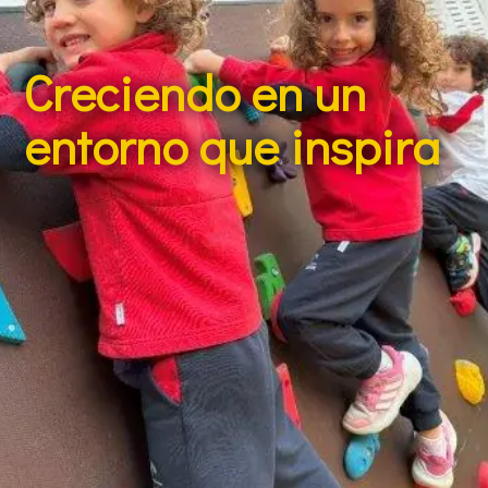
Creciendo en un
entorno que inspira
En el Colegio Claret, nuestro alumnado encuentra un
espacio seguro y enriquecedor, donde puede
desarrollarse en un ambiente de respeto, diversidad y
apoyo. Sabemos que la educación es una inversión
para toda la vida, y queremos que cada niño/a se
sienta valorado y respaldado en cada etapa de su
crecimiento.