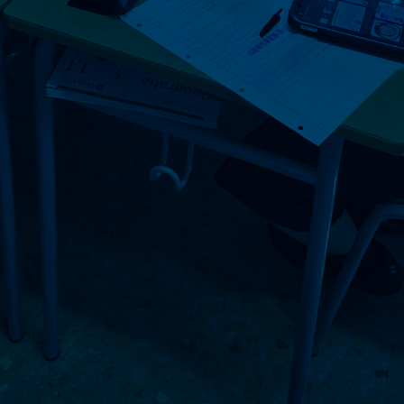
Desde el curso 2023-2024 hemos implantado el
modelo 1:1 mediante el uso individual de Ipad
apostando por un sistema mixto de digitalización.
Nos esforzamos por promover un uso consciente y
controlado de la tecnología, utilizando las
herramientas digitales para adaptar el aprendizaje a
las necesidades individuales de cada estudiante.
Damos especial importancia a la salud y el bienestar
de los y las menores, garantizando un entorno digital
seguro, y al mismo tiempo conservamos los métodos
tradicionales de enseñanza, donde el papel y el
bolígrafo siguen siendo protagonistas.
Además, incorporamos metodologías innovadoras
como
Flipped classroom
o Aula invertida,