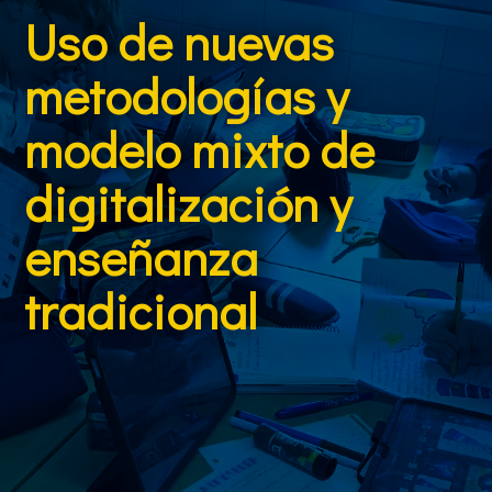
Uso de nuevas
metodologías y
modelo mixto de
digitalización y
enseñanza
tradicional
En plena era digital, es fundamental que la educación
y la tecnología trabajen de forma conjunta para
desarrollar propuestas pedagógicas innovadoras
que coloquen al alumnado como protagonista de su
propio aprendizaje.