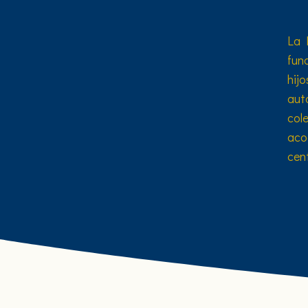
La 
fun
hijo
aut
col
aco
cent