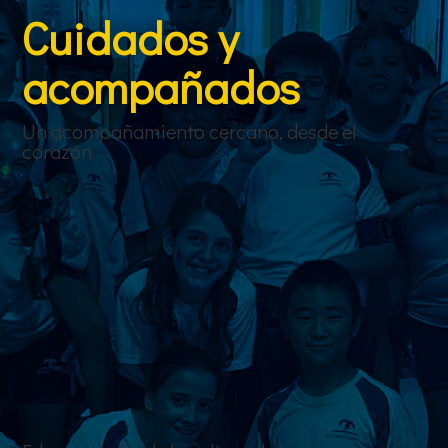
Cuidados y
acompañados
Un acompañamiento cercano, desde el
corazón
En nuestro centro, los educadores y las educadoras
están presentes en cada momento, ofreciendo un
apoyo cercano que hace que nuestro alumnado se
sienta como en casa.
Asimismo, acompañamos a cada alumno/a en la
elección de su camino, ya sea hacia nuevos estudios
o hacia su primera experiencia laboral.
Creemos en la importancia de crecer en un entorno
seguro, acogedor y lleno de confianza.