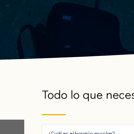
aprendizaje basado en proyectos (ABP), aprendizaje
cooperativo y gamificación
Todo lo que nece
¿Cuál es el horario escolar?