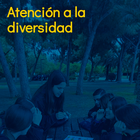
Atención a la
diversidad
Desde el Departamento de Orientación adaptamos
la enseñanza a los diferentes ritmos de aprendizaje,
mediante diagnóstico temprano y apoyo
individualizado.
Promovemos el Diseño Universal para el Aprendizaje
(DUA), creando aulas inclusivas donde todo el
alumnado pueda avanzar según sus necesidades.
Además, contamos con un programa específico para
altas capacidades, que potencia el talento y ofrece
oportunidades de enriquecimiento personal y
académico.