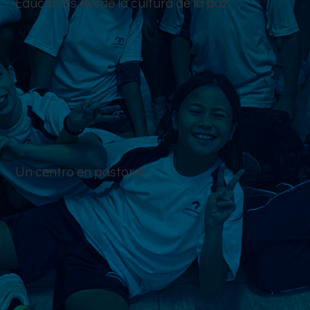
Educamos desde la cultura de la paz
Inspirados por nuestro Ideario Claretiano,
trabajamos desde la cultura de la paz. Contamos con
un Equipo de Convivencia y Tratamiento del
Conflicto que acompaña a nuestros alumnos y
alumnas en su crecimiento personal y social.
Formamos a los ciudadanos del futuro,
comprometidos con un mundo más justo y humano.
Un centro en pastoral
Desde la pastoral educativa, promovemos valores
como la solidaridad, la responsabilidad y la
espiritualidad. Lo hacemos a través de experiencias
significativas como convivencias, campamentos, el
centro CJC y muchas otras actividades que
refuerzan el sentido de comunidad y trascendencia.