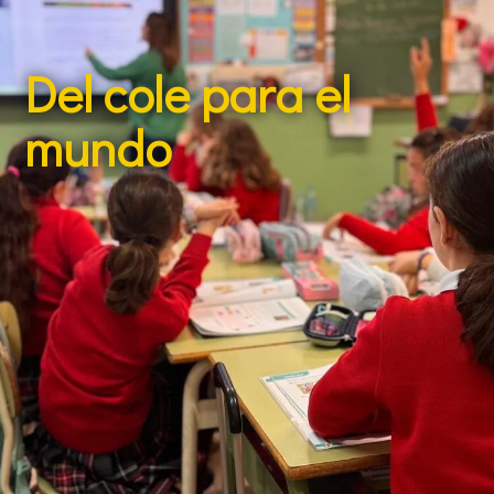
Del cole para el
mundo
Ser parte del Colegio Claret significa formar parte de
una gran familia con identidad propia, unida y
corresponsable en la educación de los más jóvenes.
Familias, profesorado y alumnado trabajamos juntos
en un proyecto educativo donde cada estudiante
tiene las mismas oportunidades para aprender, soñar
y crecer en comunidad, desde el barrio y para el
mundo.