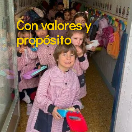
Con valores y
propósito
Más que un colegio, somos una comunidad
que forma personas comprometidas y
resilientes. Nuestro modelo educativo es
exigente y fundamentado en valores sólidos,
ofreciendo al alumnado las herramientas
para enfrentarse a los retos de la vida con
integridad y responsabilidad. Educar es más
que enseñar; es acompañar y guiar.