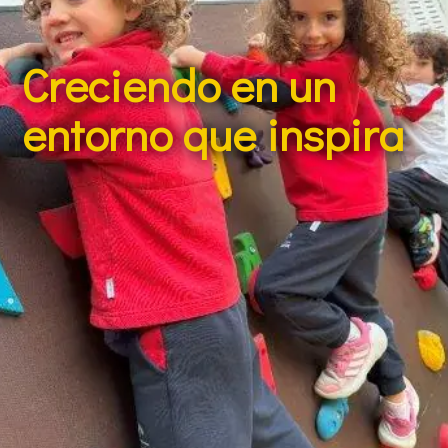
Creciendo en un
entorno que inspira
En el Colegio Claret, nuestro alumnado encuentra un
espacio seguro y enriquecedor, donde puede
desarrollarse en un ambiente de respeto, diversidad y
apoyo. Sabemos que la educación es una inversión
para toda la vida, y queremos que cada niño/a se
sienta valorado y respaldado en cada etapa de su
crecimiento.