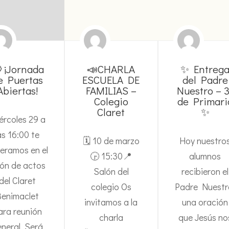
 ¡Jornada
📣CHARLA
✨ Entreg
e Puertas
ESCUELA DE
del Padre
Abiertas!
FAMILIAS –
Nuestro – 3
Colegio
de Primari
Claret
✨
ércoles 29 a
as 16:00 te
🗓 10 de marzo
Hoy nuestro
eramos en el
🕞 15:30📍
alumnos
lón de actos
Salón del
recibieron el
del Claret
colegio Os
Padre Nuestr
Benimaclet
invitamos a la
una oración
ara reunión
charla
que Jesús no
neral. Será