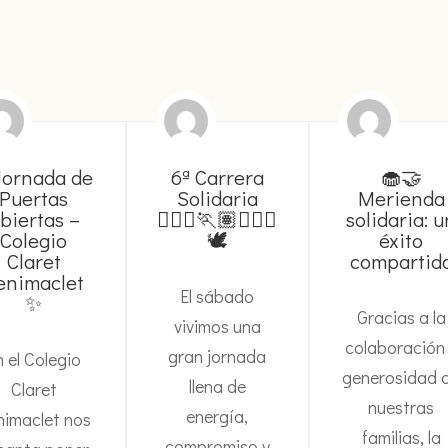
ornada de
6ª Carrera
🧁🤝
Puertas
Solidaria
Merienda
biertas –
🏃🏽‍♂️🏃🏽🏃🏼‍♀️
solidaria: u
Colegio
🕊️
éxito
Claret
compartid
enimaclet
El sábado
✨
Gracias a la
vivimos una
colaboración
gran jornada
n el Colegio
generosidad 
llena de
Claret
nuestras
energía,
nimaclet nos
familias, la
compromiso y