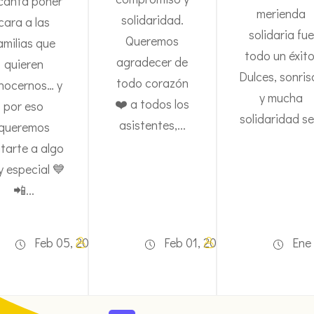
canta poner
merienda
solidaridad.
cara a las
solidaria fue
Queremos
amilias que
todo un éxito
agradecer de
quieren
Dulces, sonris
todo corazón
nocernos… y
y mucha
❤️ a todos los
por eso
solidaridad se.
asistentes,...
queremos
itarte a algo
 especial 💙
📲...
Tania
Tania
Feb 05, 2026
Galdon
Feb 01, 2026
Galdon
Ene 
Vidal
Vidal