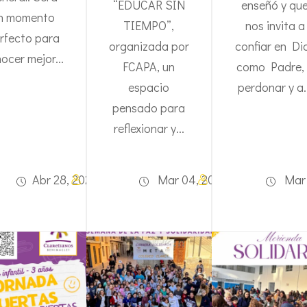
“EDUCAR SIN
enseñó y qu
n momento
TIEMPO”,
nos invita a
rfecto para
organizada por
confiar en Di
ocer mejor...
FCAPA, un
como Padre,
espacio
perdonar y a.
pensado para
reflexionar y...
Tania
Tania
n
Abr 28, 2026
Galdon
Mar 04, 2026
Galdon
Mar 
Vidal
Vidal